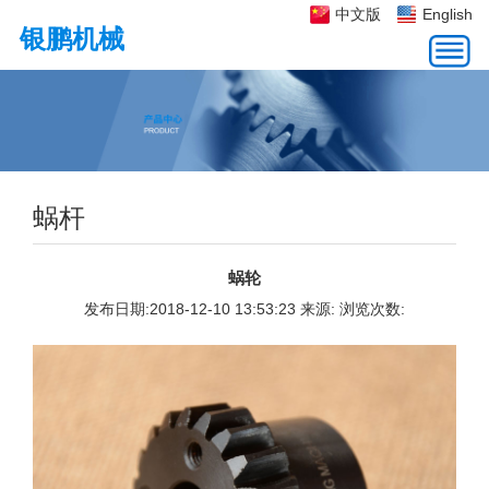
中文版
English
银鹏机械
公司简介
产品中心
新闻动态
客户服务
人才招聘
联系我们
公司简介
齿轮、链轮、带轮
公司新闻
客户服务
人才招聘
联系方式
企业文化
凸轮
行业动态
在线应聘
在线地图
荣誉资质
齿条
厂容厂貌
蜗杆
蜗杆
总成部件
蜗轮
螺旋伞齿轮
发布日期:2018-12-10 13:53:23 来源: 浏览次数: